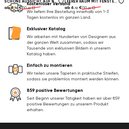
SCHÖNE AUSSICHT AUF NEW YORK
LEERER RAUM MIT FENSTERN DES DECKENBODENS
Kostenloser Versand
ab
6.
€
ab
6.
€
(10.
€)
(10.
€)
12
12
20
20
Wir liefern Ihre Bestellung innerhalb von 1-3
Tagen kostenlos im ganzen Land.
Exklusiver Katalog
Wir arbeiten mit Hunderten von Designern aus
der ganzen Welt zusammen, sodass wir
Tausende von exklusiven Bildern in unserem
Katalog haben.
Einfach zu montieren
Wir teilen unsere Tapeten in praktische Streifen,
sodass sie problemlos montiert werden können.
859 positive Bewertungen
Seit Beginn unserer Tätigkeit haben wir über 859
positive Bewertungen zu unserem Produkt
erhalten.