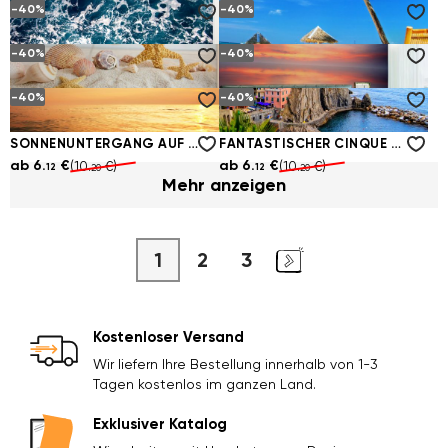
-40%
-40%
MUSCHELN AN DER KÜSTE DES OZEANS
SOMMERTERRASSE MIT PAVILLON
ab
6.
€
ab
6.
€
(10.
€)
(10.
€)
12
12
20
20
-40%
-40%
AUSGELASSENE BLAUE WELLEN
ENTSPANNEN SIE SICH AN EINEM TROPISCHEN STRAND
ab
6.
€
ab
6.
€
(10.
€)
(10.
€)
12
12
20
20
-40%
-40%
MUSCHELN UND SEESTERN IM SAND
RUHIGES MEER BEI SONNENUNTERGANG
ab
6.
€
ab
6.
€
(10.
€)
(10.
€)
12
12
20
20
SONNENUNTERGANG AUF EINER TROPISCHEN INSEL
FANTASTISCHER CINQUE TERRE
ab
6.
€
ab
6.
€
(10.
€)
(10.
€)
12
12
20
20
Mehr anzeigen
1
2
3
Kostenloser Versand
Wir liefern Ihre Bestellung innerhalb von 1-3
Tagen kostenlos im ganzen Land.
Exklusiver Katalog