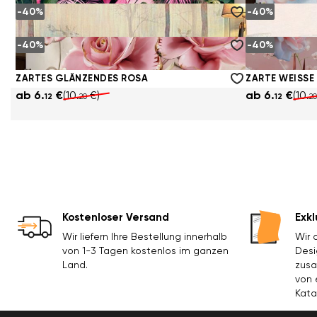
-40%
-40%
EIN AUFRUHR DER TROPISCHEN VEGETATION
ZARTE BLÜTEN
ab
6.
€
(10.
€)
ab
6.
€
(10.
12
20
12
20
-40%
-40%
BAUM UND HALLE
WAND UND GE
ab
6.
€
(10.
€)
ab
6.
€
(10.
12
20
12
20
ZARTES GLÄNZENDES ROSA
ab
6.
€
(10.
€)
ab
6.
€
(10.
12
20
12
20
Kostenloser Versand
Exkl
Wir liefern Ihre Bestellung innerhalb
Wir 
von 1-3 Tagen kostenlos im ganzen
Desi
Land.
zusa
von 
Kata