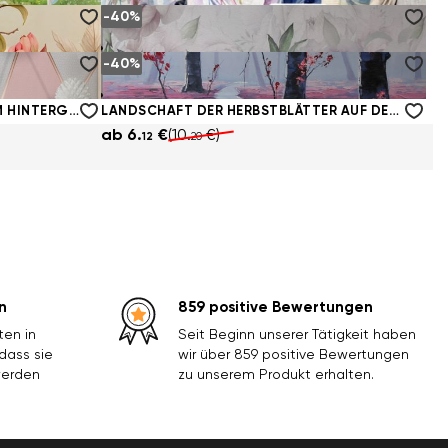
-40%
STIFT, AQUARELLFARBEN UND BLUMEN
ab
6.
€
(10.
€)
12
20
-40%
WEISSE UND ROTE MAGNOLIENBLÜTEN AN ZWEIGEN
SCHÖNE BLÜTENKNOSPEN
ab
6.
€
(10.
€)
12
20
WEISSE KUGELN, DIE AUF ZARTEM HINTERGRUND SCHWEBEN
LANDSCHAFT DER HERBSTBLÄTTER AUF DEM WASSER
ab
6.
€
(10.
€)
12
20
n
859 positive Bewertungen
ten in
Seit Beginn unserer Tätigkeit haben
odass sie
wir über 859 positive Bewertungen
werden
zu unserem Produkt erhalten.