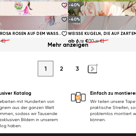
-40%
 ÜBER DEM WASSER
TIERE FLIEGEN IN LUFTBALLONS
€)
ab
6.
€
(10.
€)
12
20
-40%
HEN
€)
ab
6.
€
(10.
€)
12
20
ZARTE WEISSE ROSA ROSEN AUF DEM WASSER
€)
ab
6.
€
(10.
€)
12
20
Mehr anzeigen
1
2
3
usiver Katalog
Einfach zu montiere
arbeiten mit Hunderten von
Wir teilen unsere Tape
gnern aus der ganzen Welt
praktische Streifen, s
mmen, sodass wir Tausende
problemlos montiert 
exklusiven Bildern in unserem
können.
log haben.