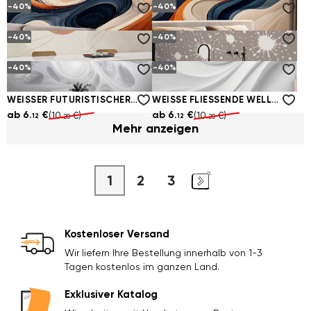
-40%
-40%
PASTELLFARBENE LICHTWELLEN
GESCHICHTETE PASTELLBÄNDER
ab
6.
€
ab
6.
€
(10.
€)
(10.
€)
12
12
20
20
-40%
-40%
WELLENFÖRMIGE ABSTRAKTION IN MARINEBLAU UND KARAMELL
FLIESSENDE BÄNDER IM ELEGANTEN KONTRAST
ab
6.
€
ab
6.
€
(10.
€)
(10.
€)
12
12
20
20
-40%
-40%
MINIMALISTISCHE OLIVEN UND PASTELLFORMEN
MINIMALISTISCHE FLECKEN AUF BEIGE
ab
6.
€
ab
6.
€
(10.
€)
(10.
€)
12
12
20
20
WEISSER FUTURISTISCHER LICHTTUNNEL
WEISSE FLIESSENDE WELLEN 3D
ab
6.
€
ab
6.
€
(10.
€)
(10.
€)
12
12
20
20
Mehr anzeigen
1
2
3
Kostenloser Versand
Wir liefern Ihre Bestellung innerhalb von 1-3
Tagen kostenlos im ganzen Land.
Exklusiver Katalog