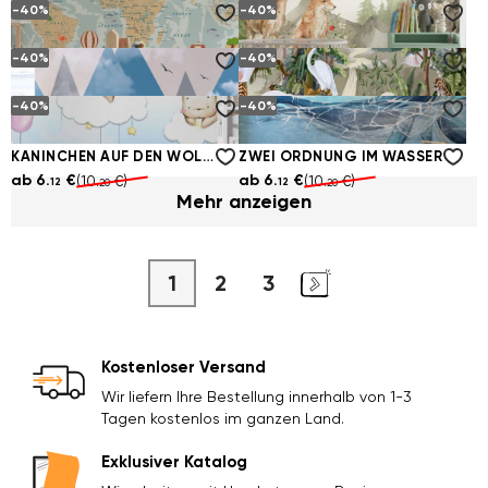
-40%
-40%
HIRSCH AUF EINER KLAREN WIESE
DIE HEISSEN LUFTBALLONS FLIEGEN ÜBER DIE SCHNEEBEDECKTEN BERGE
ab
6.
€
ab
6.
€
(10.
€)
(10.
€)
12
12
20
20
-40%
-40%
DETAILLIERTE WELTKARTE MIT VERSCHIEDENEN BILDERN
BÄR, HIRSCHE UND FÜCHSE IM WALD
ab
6.
€
ab
6.
€
(10.
€)
(10.
€)
12
12
20
20
-40%
-40%
KAMPF VON VÖGELN UND LUFTTRANSPORT IN DEN BERGEN
NATUR UND TIERE IN FREIER WILDBAHN
ab
6.
€
ab
6.
€
(10.
€)
(10.
€)
12
12
20
20
KANINCHEN AUF DEN WOLKEN
ZWEI ORDNUNG IM WASSER
ab
6.
€
ab
6.
€
(10.
€)
(10.
€)
12
12
20
20
Mehr anzeigen
1
2
3
Kostenloser Versand
Wir liefern Ihre Bestellung innerhalb von 1-3
Tagen kostenlos im ganzen Land.
Exklusiver Katalog