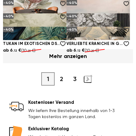
-40%
-40%
WEISSER PFAU IM LUXURIÖSEN SCHIMMER
PASTELL-KAKADUS IM GLANZ
ab
6.
€
ab
6.
€
(10.
€)
(10.
€)
12
12
20
20
-40%
-40%
PUDERFARBENE BLUME MIT VÖGELN
PASTELLHIMMEL ÜBER EINER BLUMENWIESE
ab
6.
€
ab
6.
€
(10.
€)
(10.
€)
12
12
20
20
-40%
-40%
CREMIGE BLUMEN MIT KOLIBRI
VÖGELCHEN ZWISCHEN RETRO-BLUMEN
ab
6.
€
ab
6.
€
(10.
€)
(10.
€)
12
12
20
20
TUKAN IM EXOTISCHEN DSCHUNGEL
VERLIEBTE KRANICHE IN GOLDENER SZENERIE
ab
6.
€
ab
6.
€
(10.
€)
(10.
€)
12
12
20
20
Mehr anzeigen
1
2
3
Kostenloser Versand
Wir liefern Ihre Bestellung innerhalb von 1-3
Tagen kostenlos im ganzen Land.
Exklusiver Katalog