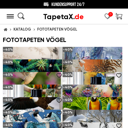
KUNDENSUPPORT 24/7
TapetaX.
de
0
KATALOG
FOTOTAPETEN VÖGEL
STARTSEITE
FOTOTAPETEN VÖGEL
-40%
-40%
-40%
-40%
KRANICH ZWISCHEN BLÜHENDEN ZWEIGEN
PFAUEN UND PAPAGEIEN IN EINEM BLUMENGARTEN
ab
6.
€
ab
6.
€
(10.
€)
(10.
€)
12
12
20
20
-40%
-40%
VÖGEL IM TROPISCHEN DSCHUNGEL
EIN SCHWARM VON KRANEN, DIE DEN SONNENUNTERGANG BEGRÜSSEN
ab
6.
€
ab
6.
€
(10.
€)
(10.
€)
12
12
20
20
-40%
-40%
DER COLIBRÌ TRINKT DEN NEKTAR
PORTRÄT EINES SCHÖNEN PAPAGEIEN
ab
6.
€
ab
6.
€
(10.
€)
(10.
€)
12
12
20
20
-40%
-40%
EIN PAAR PAPAGEIEN BEFINDEN SICH AUF DEN ZWEIGEN EINER PALME
DAS COLIBRÌ KOMMUNIZIERT IN DEN BLUMEN
ab
6.
€
ab
6.
€
(10.
€)
(10.
€)
12
12
20
20
-40%
-40%
L'AQUILA CALVA WÄHREND DES FLUGES
FAMILIE VON PAPAGEIEN BEFINDET SICH IN EINEM ZWEIG IM GRÜN
ab
6.
€
ab
6.
€
(10.
€)
(10.
€)
12
12
20
20
-40%
-40%
STÖRCHE FLIEGEN DEN SONNENUNTERGANG ÜBER DEM MEER WEG
DIE KRANE TREFFEN DEN MOND