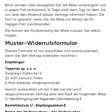
Bitte senden oder übergeben Sie die Ware unverzüglich und
in jedem Fall spätestens 14 Tage nach dem Tag, an dem Sie
uns über den Widerruf dieses Vertrags informiert haben. Die
Frist ist gewahrt, wenn Sie die Ware vor Ablauf der 14-
tägigen Frist zurücksenden.
Die Kosten der Rücksendung der Ware müssen Sie selbst
tragen.
Muster-Widerrufsformular
(Dieses Formular ist nur auszufüllen und zurückzusenden,
wenn Sie den Vertrag widerrufen möchten.)
Empfänger:
Tapetax sp. z o. o
Świętego Piątka 44/3,
22-400 Zamość, Polen
E-Mail-Adresse:
info@tapetax.de
Hiermit widerrufe(n) ich/wir (
) den von mir/uns (
)
abgeschlossenen Vertrag über den Kauf der folgenden Ware
(
)/ die Erbringung der folgenden Dienstleistung (
)
Bestelldatum (
) / Empfangsdatum (
)
Name des Verbrauchers / der Verbraucher