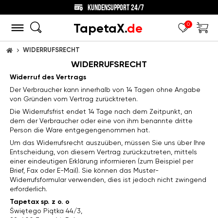
KUNDENSUPPORT 24/7
TapetaX.
de
0
WIDERRUFSRECHT
STARTSEITE
WIDERRUFSRECHT
Widerruf des Vertrags
Der Verbraucher kann innerhalb von 14 Tagen ohne Angabe
von Gründen vom Vertrag zurücktreten.
Die Widerrufsfrist endet 14 Tage nach dem Zeitpunkt, an
dem der Verbraucher oder eine von ihm benannte dritte
Person die Ware entgegengenommen hat.
Um das Widerrufsrecht auszuüben, müssen Sie uns über Ihre
Entscheidung, von diesem Vertrag zurückzutreten, mittels
einer eindeutigen Erklärung informieren (zum Beispiel per
Brief, Fax oder E-Mail). Sie können das Muster-
Widerrufsformular verwenden, dies ist jedoch nicht zwingend
erforderlich.
Tapetax sp. z o. o
Świętego Piątka 44/3,