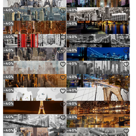
ab
6.
€
ab
6.
€
(10.
€)
(10.
€)
12
12
20
20
-40%
-40%
ANSICHT VON PARIS IN AQUARELL
BROOKLYN FUSSGÄNGERBRÜCKE
ab
6.
€
ab
6.
€
(10.
€)
(10.
€)
12
12
20
20
-40%
-40%
PANORAMABLICK AUF NEW YORK
RETROPANORAMA VON MANHATTAN
ab
6.
€
ab
6.
€
(10.
€)
(10.
€)
12
12
20
20
-40%
-40%
MODERNE NACHTSTADT UND WOLKENKRATZER
LEERER DEICH IM PANORAMA DER STADT
ab
6.
€
ab
6.
€
(10.
€)
(10.
€)
12
12
20
20
-40%
-40%
ROTE TELEFONZELLEN AUF DER STRASSE
SCHWARZ -WHITE PANORAMA DER BROOKLYN BRIDGE
ab
6.
€
ab
6.
€
(10.
€)
(10.
€)
12
12
20
20
-40%
-40%
NEW YORK WARTET AUF DEN REGEN
BROOKLYN BRIDGE IM LICHTE DES NACHTMINISTERS
ab
6.
€
ab
6.
€
(10.
€)
(10.
€)
12
12
20
20
-40%
-40%
HISTORISCHES ZENTRUM VOR DEM HINTERGRUND DES METROPOOLS
BROOKLYN BRIDGE IN SCHWARZ UND WEISS
ab
6.
€
ab
6.
€
(10.
€)
(10.
€)
12
12
20
20
-40%
-40%
NEW YORKER WOLKENKRATZER BEI SONNENUNTERGANG
BROOKLYN NEW YORK BRIDGE IN NACHTLICHTERN
ab
6.
€
ab
6.
€
(10.
€)
(10.
€)
12
12
20
20
-40%
-40%
BERÜHMTESTE GEBÄUDE DER WELT
ARCHITEKTUR DER BROOKLYN BRIDGE
ab
6.
€
ab
6.
€
(10.
€)
(10.
€)
12
12
20
20
-40%
-40%
DAS HERZ VON PARIS BEI NACHT
SPIEGELREFLEXION DER STADT IM WASSER
ab
6.
€
ab
6.
€
(10.
€)
(10.
€)
12
12
20
20
-40%
-40%
BROOKLYN BRÜCKE VOR DEM HINTERGRUND DER METROPOLE
LEUCHTEN DER NACHTLICHTER BEI SONNENUNTERGANG