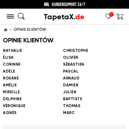
KUNDENSUPPORT 24/7
TapetaX.
de
0
OPINIE KLIENTÓW
STARTSEITE
OPINIE KLIENTÓW
NATHALIE
CHRISTOPHE
ÉLISA
OLIVIER
CORINNE
SÉBASTIEN
ADÈLE
PASCAL
ROXANE
ARNAUD
AMÉLIE
DAMIEN
MIREILLE
JULIEN
DELPHINE
BAPTISTE
VÉRONIQUE
THOMAS
AGNÈS
MARC