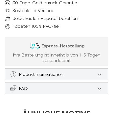
30-Tage-Geld-zurück-Garantie
Kostenloser Versand
Jetzt kaufen – später bezahlen
Tapeten 100% PVC-frei
Express-Herstellung
Ihre Bestellung ist innerhalb von 1–3 Tagen
versandbereit
Produktinformationen
Fototapeten Bretter voller Bücher (Artikel
FAQ
a87908 ) aus der Kategorie Fototapeten
Hintergründe und Texturen
Wie messe ich die Wand, um eine
Die Tapete besteht aus einer Vliesbasis, die
Bestellung aufzugeben?