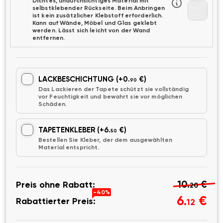
Dichtes, undurchsichtiges Material mit
selbstklebender Rückseite. Beim Anbringen
ist kein zusätzlicher Klebstoff erforderlich.
Kann auf Wände, Möbel und Glas geklebt
werden. Lässt sich leicht von der Wand
entfernen.
LACKBESCHICHTUNG
(+0.
€)
90
Das Lackieren der Tapete schützt sie vollständig
vor Feuchtigkeit und bewahrt sie vor möglichen
Schäden.
TAPETENKLEBER
(+6.
€)
50
Bestellen Sie Kleber, der dem ausgewählten
Material entspricht.
10.
€
Preis ohne Rabatt:
20
-40%
6.
€
Rabattierter Preis:
12