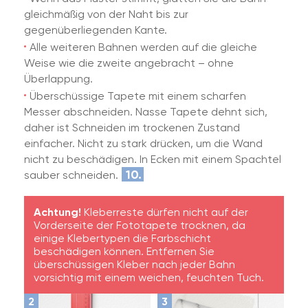
gleichmäßig von der Naht bis zur
gegenüberliegenden Kante.
Alle weiteren Bahnen werden auf die gleiche
Weise wie die zweite angebracht – ohne
Überlappung.
Überschüssige Tapete mit einem scharfen
Messer abschneiden. Nasse Tapete dehnt sich,
daher ist Schneiden im trockenen Zustand
einfacher. Nicht zu stark drücken, um die Wand
nicht zu beschädigen. In Ecken mit einem Spachtel
10.
sauber schneiden.
Achtung!
Kleberreste dürfen nicht auf der
Vorderseite der Fototapete trocknen, da
einige Klebertypen die Farbschicht
beschädigen können. Entfernen Sie
überschüssigen Kleber nach jeder Bahn
vorsichtig mit einem weichen, feuchten Tuch.