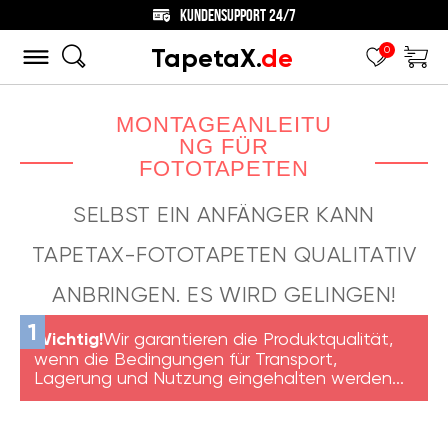
KUNDENSUPPORT 24/7
TapetaX.
de
0
MONTAGEANLEITU
NG FÜR
FOTOTAPETEN
SELBST EIN ANFÄNGER KANN
TAPETAX-FOTOTAPETEN QUALITATIV
ANBRINGEN. ES WIRD GELINGEN!
Wichtig!
Wir garantieren die Produktqualität,
wenn die Bedingungen für Transport,
Lagerung und Nutzung eingehalten werden...