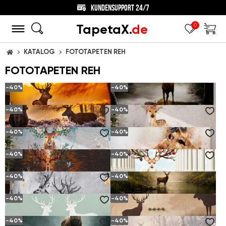
KUNDENSUPPORT 24/7
TapetaX.
de
0
KATALOG
FOTOTAPETEN REH
STARTSEITE
FOTOTAPETEN REH
-40%
-40%
-40%
-40%
SCHÖNE HIRSCHE, DIE DEN SONNENUNTERGANG IN DER WIESE SEHEN
MYSTISCHER HIRSCHE UND GOLDENER MOND
ab
6.
€
ab
6.
€
(10.
€)
(10.
€)
12
12
20
20
-40%
-40%
ERWACHSENE HIRSCHE BEGRÜSSEN DEN SONNENUNTERGANG
SCHÖNE HIRSCHE MIT BLUMEN AN DEN HÖRNERN
ab
6.
€
ab
6.
€
(10.
€)
(10.
€)
12
12
20
20
-40%
-40%
HIRSCHE MIT BLUMEN AM HÖRNER IM WINTER
HIRSCHE MIT BLUMEN AUF ROSA HINTERGRUND
ab
6.
€
ab
6.
€
(10.
€)
(10.
€)
12
12
20
20
-40%
-40%
PERFEKTE HÖRNER AUS EINEM ERWACHSENEN HIRSCH UND HERBST
WEISSE KOLONNADE UND HIRSCHE MIT ABSTRAKTEN GEWEIHEN
ab
6.
€
ab
6.
€
(10.
€)
(10.
€)
12
12
20
20
-40%
-40%
HAFEN DER HIRSCHFAMILIE VOR DEM HINTERGRUND DER NATUR
HIRSCH IM MORGENGRAUEN AM WALDFLUSS
ab
6.
€
ab
6.
€
(10.
€)
(10.
€)
12
12
20
20
-40%
-40%
WALDHIRSCHE IN PASTELLIGER STILLE
WALDBEGEGNUNG IM MORGENGRAUEN