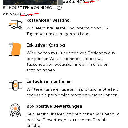
ab
6.
€
ab
6.
€
(10.
€)
(10.
€)
12
12
20
20
SILHOUETTEN VON HIRSCHEN UND VÖGELN IN DEN BERGEN
ab
6.
€
(10.
€)
12
20
Kostenloser Versand
Wir liefern Ihre Bestellung innerhalb von 1-3
Tagen kostenlos im ganzen Land.
Exklusiver Katalog
Wir arbeiten mit Hunderten von Designern aus
der ganzen Welt zusammen, sodass wir
Tausende von exklusiven Bildern in unserem
Katalog haben.
Einfach zu montieren
Wir teilen unsere Tapeten in praktische Streifen,
sodass sie problemlos montiert werden können.
859 positive Bewertungen
Seit Beginn unserer Tätigkeit haben wir über 859
positive Bewertungen zu unserem Produkt
erhalten.