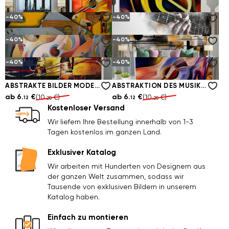
ab
6.
€
ab
6.
€
(10.
€)
(10.
€)
12
12
20
20
-40%
-40%
EINE GITARRE IN ABSTRAKTEN FARBEN
EINE ABSTRAKTION DES AQUARELL -GEIGENSCHLÜSSELS
ab
6.
€
ab
6.
€
(10.
€)
(10.
€)
12
12
20
20
-40%
-40%
MUSIKABSTRAKTION
DER GITARRIST IM RAUCH
ab
6.
€
ab
6.
€
(10.
€)
(10.
€)
12
12
20
20
-40%
-40%
MUSIKALISCHE ABSTRAKTION VON NOTIZEN UND GITARREN
MUSIKABSTRAKTION AUF MARMOR
ab
6.
€
ab
6.
€
(10.
€)
(10.
€)
12
12
20
20
ABSTRAKTE BILDER MODERNER MÄDCHEN
ABSTRAKTION DES MUSIKALISCHEN AQUARELLS
ab
6.
€
ab
6.
€
(10.
€)
(10.
€)
12
12
20
20
Kostenloser Versand
Wir liefern Ihre Bestellung innerhalb von 1-3
Tagen kostenlos im ganzen Land.
Exklusiver Katalog
Wir arbeiten mit Hunderten von Designern aus
der ganzen Welt zusammen, sodass wir
Tausende von exklusiven Bildern in unserem
Katalog haben.
Einfach zu montieren