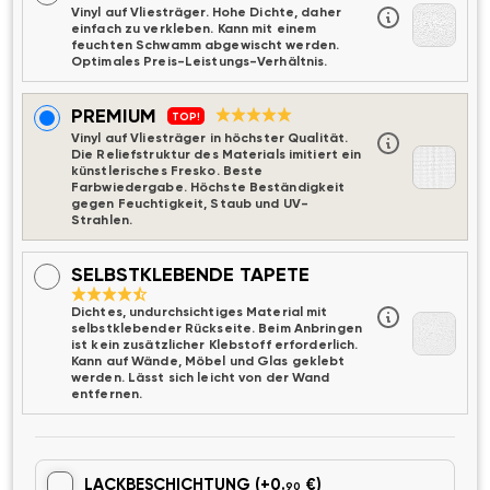
Vinyl auf Vliesträger. Hohe Dichte, daher
einfach zu verkleben. Kann mit einem
feuchten Schwamm abgewischt werden.
Optimales Preis-Leistungs-Verhältnis.
PREMIUM
TOP!
Vinyl auf Vliesträger in höchster Qualität.
Die Reliefstruktur des Materials imitiert ein
künstlerisches Fresko. Beste
Farbwiedergabe. Höchste Beständigkeit
gegen Feuchtigkeit, Staub und UV-
Strahlen.
SELBSTKLEBENDE TAPETE
Dichtes, undurchsichtiges Material mit
selbstklebender Rückseite. Beim Anbringen
ist kein zusätzlicher Klebstoff erforderlich.
Kann auf Wände, Möbel und Glas geklebt
werden. Lässt sich leicht von der Wand
entfernen.
LACKBESCHICHTUNG
(+0.
€)
90