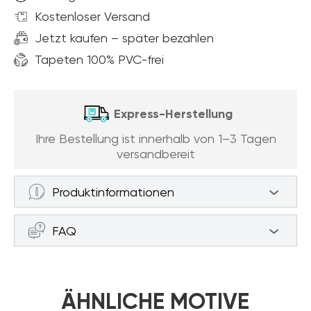
Kostenloser Versand
Jetzt kaufen – später bezahlen
Tapeten 100% PVC-frei
Express-Herstellung
Ihre Bestellung ist innerhalb von 1–3 Tagen
versandbereit
Produktinformationen
Fototapeten Rohmauerwerk (Artikel
FAQ
a87951 ) aus der Kategorie Fototapeten
Ziegel
Wie messe ich die Wand, um eine
Die Tapete besteht aus einer Vliesbasis, die
Bestellung aufzugeben?
ÄHNLICHE MOTIVE
zu 100 % PVC-frei ist. Der Vorteil dieser